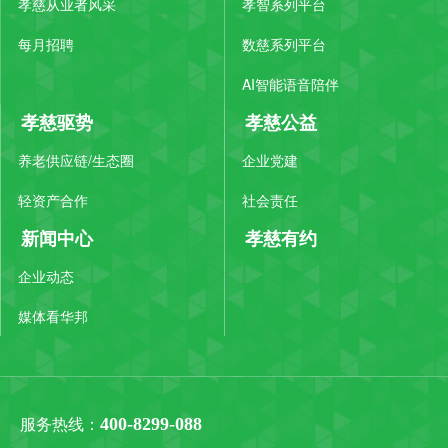
孝慈从业者风采
孝智系列平台
每月招聘
数慈系列平台
AI智能语音陪伴
孝慈驱势
孝慈公益
养老供应链/生态圈
企业党建
轻资产合作
社会责任
新闻中心
孝慈有约
企业动态
媒体看华邦
400-8299-088
服务热线：