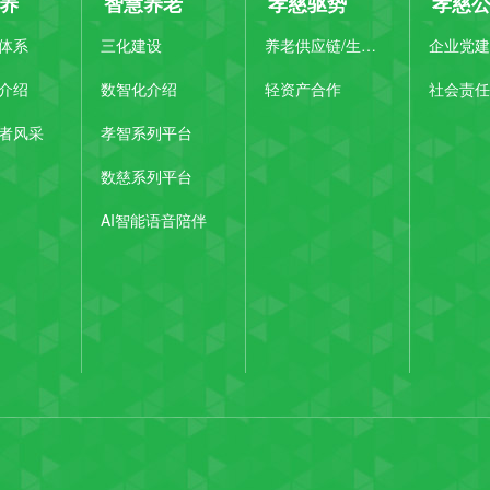
养
智慧养老
孝慈驱势
孝慈
体系
三化建设
养老供应链/生态圈
企业党建
介绍
数智化介绍
轻资产合作
社会责任
者风采
孝智系列平台
数慈系列平台
AI智能语音陪伴